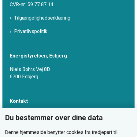
CVR-nr.: 59 77 87 14
Tilgængelighedserklæring
Privatlivspolitik
Energistyrelsen, Esbjerg
Niels Bohrs Vej 8D
6700 Esbjerg
Kontakt
Email: emo-info@ens.dk
Du bestemmer over dine data
Tlf: 33 92 67 00
Denne hjemmeside benytter cookies fra tredjepart til