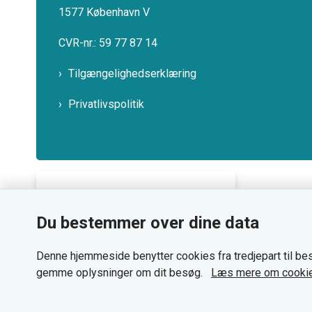
1577 København V
CVR-nr.: 59 77 87 14
Tilgængelighedserklæring
Privatlivspolitik
Bemærk!
Du bestemmer over dine data
Dette indhold kræver cookies
for at blive vist korrekt.
Denne hjemmeside benytter cookies fra tredjepart til bes
gemme oplysninger om dit besøg.
Læs mere om cooki
Læs mere om cookies