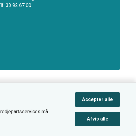
Tlf: 33 92 67 00
Accepter alle
 tredjepartsservices må
Afvis alle