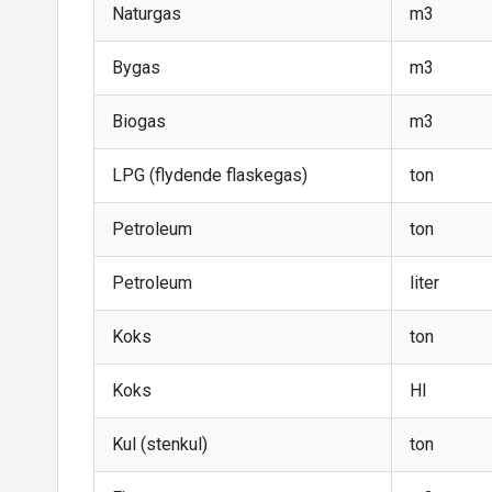
Naturgas
m3
Bygas
m3
Biogas
m3
LPG (flydende flaskegas)
ton
Petroleum
ton
Petroleum
liter
Koks
ton
Koks
Hl
Kul (stenkul)
ton