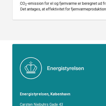
CO
-emission for el og fjernvarme er beregnet ud f
2
Det antages, at effektivitet for fjernvarmeproduktio
Energistyrelsen, København
Carsten Niebuhrs Gade 43