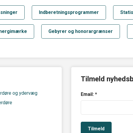
øsninger
Indberetningsprogrammer
Statis
Energimærke
Gebyrer og honorargrænser
Tilmeld nyheds
derdøre og ydervæg
Email: *
erdøre
Tilmeld