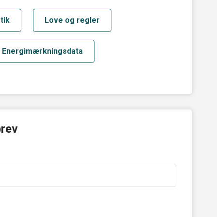
tik
Love og regler
Energimærkningsdata
brev