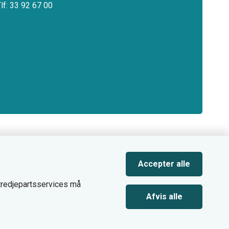
Tlf: 33 92 67 00
Accepter alle
 tredjepartsservices må
Afvis alle