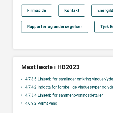
Firmaside
Kontakt
Energil
Rapporter og undersøgelser
Tjek 
Mest læste i HB2023
4.7.3.5 Linjetab for samlinger omkring vinduer/y
4.7.4.2 Inddata for forskellige vinduestyper og yd
4.7.3.4 Linjetab for sammenbygningsdetaljer
4.6.9.2 Varmt vand