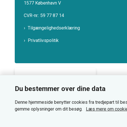
1577 København V
CVR-nr.: 59 77 87 14
Tilgængelighedserklæring
Privatlivspolitik
Bemærk!
Du bestemmer over dine data
Dette indhold kræver cookies
for at blive vist korrekt.
Denne hjemmeside benytter cookies fra tredjepart til bes
gemme oplysninger om dit besøg.
Læs mere om cooki
Læs mere om cookies