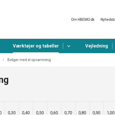
Om HBEMO.dk
Nyhedsb
Værktøjer og tabeller
Vejledning
Boliger med el opvarmning
ng
0
0,30
0,40
0,50
0,60
0,70
0,80
0,90
1,00