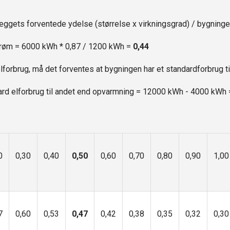
ggets forventede ydelse (størrelse x virkningsgrad) / bygningen
strøm = 6000 kWh * 0,87 / 1200 kWh =
0,44
elforbrug, må det forventes at bygningen har et standardforbrug t
dard elforbrug til andet end opvarmning = 12000 kWh - 4000 kWh 
0
0,30
0,40
0,50
0,60
0,70
0,80
0,90
1,00
7
0,60
0,53
0,47
0,42
0,38
0,35
0,32
0,30