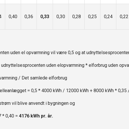
4
0,40
0,36
0,33
0,30
0,28
0,25
0,24
0,22
enten uden el opvarmning vil være 0,5 og at udnyttelsesprocente
 udnyttelsesprocenten uden elopvarmning * elforbrug uden opva
pvarmning / Det samlede elforbrug
solcelleanlægget = 0,5 * 4000 kWh / 12000 kWh + 8000 kWh * 0,3
trøm vil blive anvendt i bygningen og
7 * 0,40 =
4176 kWh pr. år.