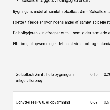
Solcelleanlæggets virkningsgrad er 0,87
Bygningens andel af samlet solcellestrøm = Solcelleanlæ
I dette tilfælde er bygningens andel af samlet solcelle
Da boligejeren kun afregner et tal - nemlig det samlede 
Elforbrug til opvarmning = det samlede elforbrug - stan
Solcellestrøm ift. hele bygningens
0,10
0,2
årlige elforbrug
Udnyttelses-% u. el opvarmning
0,69
0,6