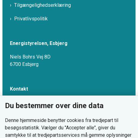
Tilgængelighedserklæring
Privatlivspolitik
Energistyrelsen, Esbjerg
Niels Bohrs Vej 8D
6700 Esbjerg
Kontakt
Email: emo-info@ens.dk
Du bestemmer over dine data
Tlf: 33 92 67 00
Denne hjemmeside benytter cookies fra tredjepart til
besøgsstatistik. Vælger du "Accepter alle", giver du
samtykke til at tredjepartsservices må gemme oplysninger