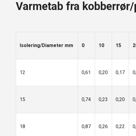
Varmetab fra kobberrør/p
Isolering/Diameter mm
0
10
15
2
12
0,61
0,20
0,17
0
15
0,74
0,23
0,20
0
18
0,87
0,26
0,22
0