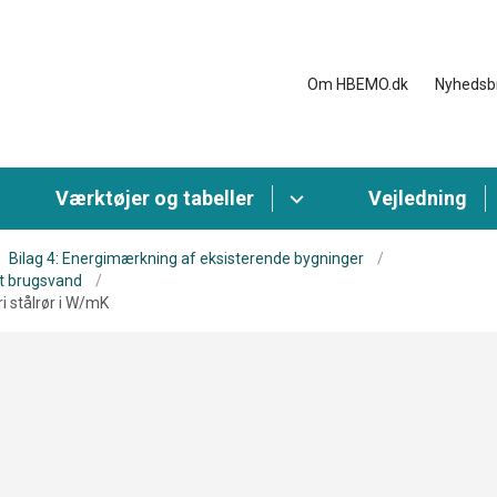
Om HBEMO.dk
Nyhedsb
Værktøjer og tabeller
Vejledning
Bilag 4: Energimærkning af eksisterende bygninger
t brugsvand
i stålrør i W/mK